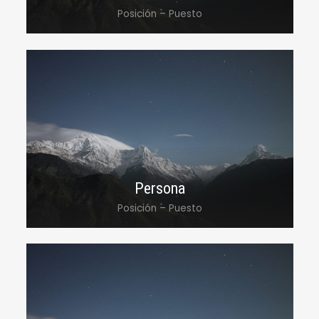
Posición – Puesto
Lorem ipsum dolor sit amet, consectetur
adipiscing elit, sed do eiusmod tempor
incididunt ut labore et dolore magna
aliqua.
Persona
Posición – Puesto
Lorem ipsum dolor sit amet, consectetur
adipiscing elit, sed do eiusmod tempor