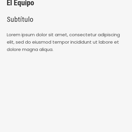
El Equipo
Lorem ipsum dolor sit amet, consectetur
Subtítulo
adipiscing elit, sed do eiusmod tempor
incididunt ut labore et dolore magna
Lorem ipsum dolor sit amet, consectetur adipiscing
aliqua.
elit, sed do eiusmod tempor incididunt ut labore et
dolore magna aliqua.