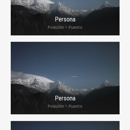
aliqua.
Persona
Posición – Puesto
Lorem ipsum dolor sit amet, consectetur
adipiscing elit, sed do eiusmod tempor
incididunt ut labore et dolore magna
aliqua.
Persona
Posición – Puesto